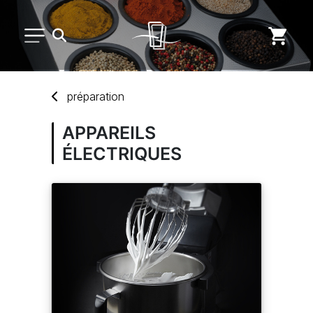
PETIT MATÉRIEL
préparation
ARTS DE LA TABLE
APPAREILS
ÉLECTRIQUES
USAGE UNIQUE
DISTRIBUTION DE REPAS
MARQUES
NOUVEAUTÉS