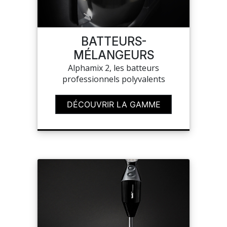
SAV
BATTEURS-
MÉLANGEURS
MON COMPTE
Alphamix 2, les batteurs
professionnels polyvalents
MES LISTES
DÉCOUVRIR LA GAMME
MA COMMANDE
CHEF'S LIST
PORTAIL