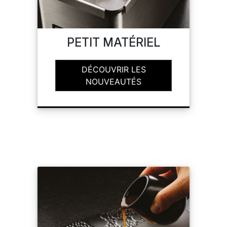
SAV
PETIT MATÉRIEL
MON COMPTE
DÉCOUVRIR LES
NOUVEAUTÉS
MES LISTES
MA COMMANDE
CHEF'S LIST
PORTAIL